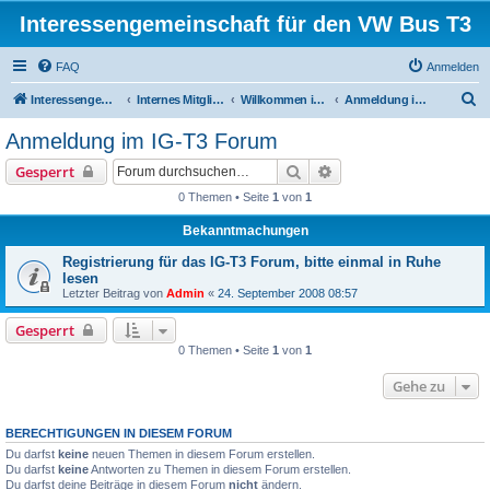
Interessengemeinschaft für den VW Bus T3
FAQ
Anmelden
S
Interessengemeinschaft für den VW Bus T3
Internes Mitgliederforum
Willkommen im internen Forum der IG-T3
Anmeldung im IG-T3 Forum
u
Anmeldung im IG-T3 Forum
c
Suche
Erweiterte Suche
Gesperrt
h
0 Themen • Seite
1
von
1
e
Bekanntmachungen
Registrierung für das IG-T3 Forum, bitte einmal in Ruhe
lesen
Letzter Beitrag von
Admin
«
24. September 2008 08:57
Gesperrt
0 Themen • Seite
1
von
1
Gehe zu
BERECHTIGUNGEN IN DIESEM FORUM
Du darfst
keine
neuen Themen in diesem Forum erstellen.
Du darfst
keine
Antworten zu Themen in diesem Forum erstellen.
Du darfst deine Beiträge in diesem Forum
nicht
ändern.