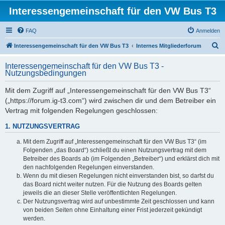
Interessengemeinschaft für den VW Bus T3
FAQ
Anmelden
S
Interessengemeinschaft für den VW Bus T3
Internes Mitgliederforum
u
Interessengemeinschaft für den VW Bus T3 -
c
Nutzungsbedingungen
h
Mit dem Zugriff auf „Interessengemeinschaft für den VW Bus T3“
e
(„https://forum.ig-t3.com“) wird zwischen dir und dem Betreiber ein
Vertrag mit folgenden Regelungen geschlossen:
1. NUTZUNGSVERTRAG
Mit dem Zugriff auf „Interessengemeinschaft für den VW Bus T3“ (im
Folgenden „das Board“) schließt du einen Nutzungsvertrag mit dem
Betreiber des Boards ab (im Folgenden „Betreiber“) und erklärst dich mit
den nachfolgenden Regelungen einverstanden.
Wenn du mit diesen Regelungen nicht einverstanden bist, so darfst du
das Board nicht weiter nutzen. Für die Nutzung des Boards gelten
jeweils die an dieser Stelle veröffentlichten Regelungen.
Der Nutzungsvertrag wird auf unbestimmte Zeit geschlossen und kann
von beiden Seiten ohne Einhaltung einer Frist jederzeit gekündigt
werden.