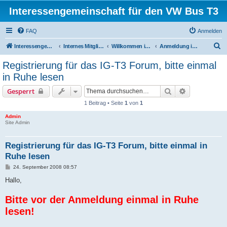
Interessengemeinschaft für den VW Bus T3
FAQ
Anmelden
S
Interessengemeinschaft für den VW Bus T3
Internes Mitgliederforum
Willkommen im internen Forum der IG-T3
Anmeldung im IG-T3 Forum
u
Registrierung für das IG-T3 Forum, bitte einmal
c
in Ruhe lesen
h
Suche
Erweiterte S
Gesperrt
e
1 Beitrag • Seite
1
von
1
Admin
Site Admin
Registrierung für das IG-T3 Forum, bitte einmal in
Ruhe lesen
B
24. September 2008 08:57
e
i
Hallo,
t
r
Bitte vor der Anmeldung einmal in Ruhe
a
g
lesen!