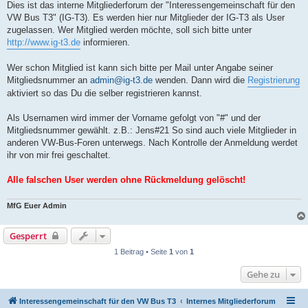
Dies ist das interne Mitgliederforum der "Interessengemeinschaft für den
VW Bus T3" (IG-T3). Es werden hier nur Mitglieder der IG-T3 als User
zugelassen. Wer Mitglied werden möchte, soll sich bitte unter
http://www.ig-t3.de
informieren.
Wer schon Mitglied ist kann sich bitte per Mail unter Angabe seiner
Mitgliedsnummer an
admin@ig-t3.de
wenden. Dann wird die
Registrierung
aktiviert so das Du die selber registrieren kannst.
Als Usernamen wird immer der Vorname gefolgt von "#" und der
Mitgliedsnummer gewählt. z.B.: Jens#21 So sind auch viele Mitglieder in
anderen VW-Bus-Foren unterwegs. Nach Kontrolle der Anmeldung werdet
ihr von mir frei geschaltet.
Alle falschen User werden ohne Rückmeldung gelöscht!
MfG Euer Admin
Gesperrt
1 Beitrag • Seite
1
von
1
Gehe zu
Interessengemeinschaft für den VW Bus T3
Internes Mitgliederforum