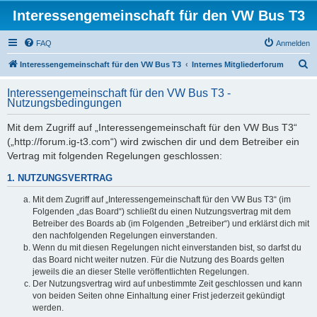
Interessengemeinschaft für den VW Bus T3
FAQ
Anmelden
S
Interessengemeinschaft für den VW Bus T3
Internes Mitgliederforum
u
Interessengemeinschaft für den VW Bus T3 -
c
Nutzungsbedingungen
h
Mit dem Zugriff auf „Interessengemeinschaft für den VW Bus T3“
e
(„http://forum.ig-t3.com“) wird zwischen dir und dem Betreiber ein
Vertrag mit folgenden Regelungen geschlossen:
1. NUTZUNGSVERTRAG
Mit dem Zugriff auf „Interessengemeinschaft für den VW Bus T3“ (im
Folgenden „das Board“) schließt du einen Nutzungsvertrag mit dem
Betreiber des Boards ab (im Folgenden „Betreiber“) und erklärst dich mit
den nachfolgenden Regelungen einverstanden.
Wenn du mit diesen Regelungen nicht einverstanden bist, so darfst du
das Board nicht weiter nutzen. Für die Nutzung des Boards gelten
jeweils die an dieser Stelle veröffentlichten Regelungen.
Der Nutzungsvertrag wird auf unbestimmte Zeit geschlossen und kann
von beiden Seiten ohne Einhaltung einer Frist jederzeit gekündigt
werden.