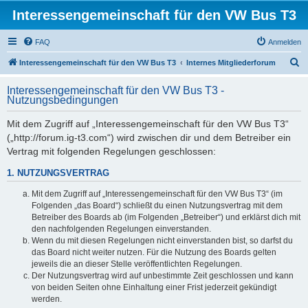
Interessengemeinschaft für den VW Bus T3
FAQ
Anmelden
S
Interessengemeinschaft für den VW Bus T3
Internes Mitgliederforum
u
Interessengemeinschaft für den VW Bus T3 -
c
Nutzungsbedingungen
h
Mit dem Zugriff auf „Interessengemeinschaft für den VW Bus T3“
e
(„http://forum.ig-t3.com“) wird zwischen dir und dem Betreiber ein
Vertrag mit folgenden Regelungen geschlossen:
1. NUTZUNGSVERTRAG
Mit dem Zugriff auf „Interessengemeinschaft für den VW Bus T3“ (im
Folgenden „das Board“) schließt du einen Nutzungsvertrag mit dem
Betreiber des Boards ab (im Folgenden „Betreiber“) und erklärst dich mit
den nachfolgenden Regelungen einverstanden.
Wenn du mit diesen Regelungen nicht einverstanden bist, so darfst du
das Board nicht weiter nutzen. Für die Nutzung des Boards gelten
jeweils die an dieser Stelle veröffentlichten Regelungen.
Der Nutzungsvertrag wird auf unbestimmte Zeit geschlossen und kann
von beiden Seiten ohne Einhaltung einer Frist jederzeit gekündigt
werden.