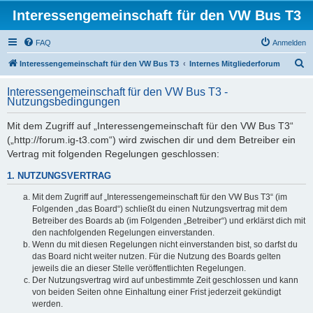
Interessengemeinschaft für den VW Bus T3
FAQ
Anmelden
S
Interessengemeinschaft für den VW Bus T3
Internes Mitgliederforum
u
Interessengemeinschaft für den VW Bus T3 -
c
Nutzungsbedingungen
h
Mit dem Zugriff auf „Interessengemeinschaft für den VW Bus T3“
e
(„http://forum.ig-t3.com“) wird zwischen dir und dem Betreiber ein
Vertrag mit folgenden Regelungen geschlossen:
1. NUTZUNGSVERTRAG
Mit dem Zugriff auf „Interessengemeinschaft für den VW Bus T3“ (im
Folgenden „das Board“) schließt du einen Nutzungsvertrag mit dem
Betreiber des Boards ab (im Folgenden „Betreiber“) und erklärst dich mit
den nachfolgenden Regelungen einverstanden.
Wenn du mit diesen Regelungen nicht einverstanden bist, so darfst du
das Board nicht weiter nutzen. Für die Nutzung des Boards gelten
jeweils die an dieser Stelle veröffentlichten Regelungen.
Der Nutzungsvertrag wird auf unbestimmte Zeit geschlossen und kann
von beiden Seiten ohne Einhaltung einer Frist jederzeit gekündigt
werden.