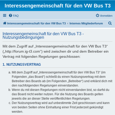
Interessengemeinschaft für den VW Bus T3
FAQ
Anmelden
S
Interessengemeinschaft für den VW Bus T3
Internes Mitgliederforum
u
Interessengemeinschaft für den VW Bus T3 -
c
Nutzungsbedingungen
h
Mit dem Zugriff auf „Interessengemeinschaft für den VW Bus T3“
e
(„http://forum.ig-t3.com“) wird zwischen dir und dem Betreiber ein
Vertrag mit folgenden Regelungen geschlossen:
1. NUTZUNGSVERTRAG
Mit dem Zugriff auf „Interessengemeinschaft für den VW Bus T3“ (im
Folgenden „das Board“) schließt du einen Nutzungsvertrag mit dem
Betreiber des Boards ab (im Folgenden „Betreiber“) und erklärst dich mit
den nachfolgenden Regelungen einverstanden.
Wenn du mit diesen Regelungen nicht einverstanden bist, so darfst du
das Board nicht weiter nutzen. Für die Nutzung des Boards gelten
jeweils die an dieser Stelle veröffentlichten Regelungen.
Der Nutzungsvertrag wird auf unbestimmte Zeit geschlossen und kann
von beiden Seiten ohne Einhaltung einer Frist jederzeit gekündigt
werden.