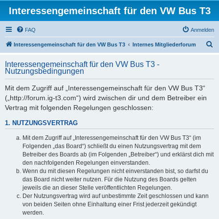
Interessengemeinschaft für den VW Bus T3
FAQ
Anmelden
S
Interessengemeinschaft für den VW Bus T3
Internes Mitgliederforum
u
Interessengemeinschaft für den VW Bus T3 -
c
Nutzungsbedingungen
h
Mit dem Zugriff auf „Interessengemeinschaft für den VW Bus T3“
e
(„http://forum.ig-t3.com“) wird zwischen dir und dem Betreiber ein
Vertrag mit folgenden Regelungen geschlossen:
1. NUTZUNGSVERTRAG
Mit dem Zugriff auf „Interessengemeinschaft für den VW Bus T3“ (im
Folgenden „das Board“) schließt du einen Nutzungsvertrag mit dem
Betreiber des Boards ab (im Folgenden „Betreiber“) und erklärst dich mit
den nachfolgenden Regelungen einverstanden.
Wenn du mit diesen Regelungen nicht einverstanden bist, so darfst du
das Board nicht weiter nutzen. Für die Nutzung des Boards gelten
jeweils die an dieser Stelle veröffentlichten Regelungen.
Der Nutzungsvertrag wird auf unbestimmte Zeit geschlossen und kann
von beiden Seiten ohne Einhaltung einer Frist jederzeit gekündigt
werden.