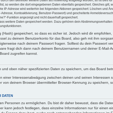
rch den Betreiber weitere Daten als notwendig festgelegt wurden, so ist dies für 
llst, so werden die dort eingegebenen Daten ebenfalls gespeichert. Gleiches gilt, 
Die IP-Adresse wird weiterhin bei folgenden Aktionen gespeichert: Löschen und Än
l-Adresse, Kontoaktivierung, Benutzer-Passwort) und gescheiterte Anmeldeversuch
ine?“-Funktion angezeigt und nicht dauerhaft gespeichert.
 dass weitere Daten gespeichert werden. Dazu gehören dein Abstimmungsverhalten
gungsfunktionen.
(Hash) gespeichert, so dass es sicher ist. Jedoch wird dir empfohlen, 
ssel zu deinem Benutzerkonto für das Board, also geh mit ihm sorgsam
htigterweise nach deinem Passwort fragen. Solltest du dein Passwort v
are fragt dich dann nach deinem Benutzernamen und deiner E-Mail-Ad
Board zugreifen kannst.
en und oben näher spezifizierten Daten zu speichern, um das Board bet
en einer Interessenabwägung zwischen deinen und seinen Interessen sow
r von deinem Browser übermittelter Browser-Kennung zu speichern, so
R DATEN
n Personen zu ermöglichen. Du bist dir daher bewusst, dass die Daten d
ber kann jedoch festlegen, dass einzelne Informationen nur für einen ei