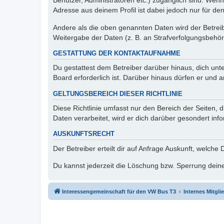
Benutzer, Administratoren etc.) zugänglich sind. Wen
Adresse aus deinem Profil ist dabei jedoch nur für de
Andere als die oben genannten Daten wird der Betreibe
Weitergabe der Daten (z. B. an Strafverfolgungsbehörde
GESTATTUNG DER KONTAKTAUFNAHME
Du gestattest dem Betreiber darüber hinaus, dich unt
Board erforderlich ist. Darüber hinaus dürfen er und 
GELTUNGSBEREICH DIESER RICHTLINIE
Diese Richtlinie umfasst nur den Bereich der Seiten
Daten verarbeitet, wird er dich darüber gesondert inf
AUSKUNFTSRECHT
Der Betreiber erteilt dir auf Anfrage Auskunft, welche
Du kannst jederzeit die Löschung bzw. Sperrung deiner
Interessengemeinschaft für den VW Bus T3
Internes Mitgl