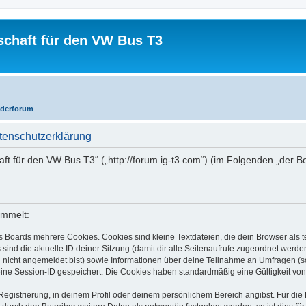
schaft für den VW Bus T3
iederforum
tenschutzerklärung
aft für den VW Bus T3“ („http://forum.ig-t3.com“) (im Folgenden „der B
ammelt:
s Boards mehrere Cookies. Cookies sind kleine Textdateien, die dein Browser als
 sind die aktuelle ID deiner Sitzung (damit dir alle Seitenaufrufe zugeordnet werd
u nicht angemeldet bist) sowie Informationen über deine Teilnahme an Umfragen (s
eine Session-ID gespeichert. Die Cookies haben standardmäßig eine Gültigkeit von 
Registrierung, in deinem Profil oder deinem persönlichem Bereich angibst. Für di