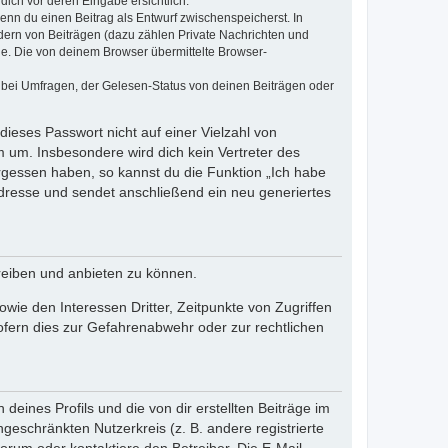
dich vor deren Eingabe ersichtlich.
wenn du einen Beitrag als Entwurf zwischenspeicherst. In
dern von Beiträgen (dazu zählen Private Nachrichten und
e. Die von deinem Browser übermittelte Browser-
 bei Umfragen, der Gelesen-Status von deinen Beiträgen oder
dieses Passwort nicht auf einer Vielzahl von
 um. Insbesondere wird dich kein Vertreter des
ergessen haben, so kannst du die Funktion „Ich habe
resse und sendet anschließend ein neu generiertes
reiben und anbieten zu können.
ie den Interessen Dritter, Zeitpunkte von Zugriffen
fern dies zur Gefahrenabwehr oder zur rechtlichen
eines Profils und die von dir erstellten Beiträge im
ngeschränkten Nutzerkreis (z. B. andere registrierte