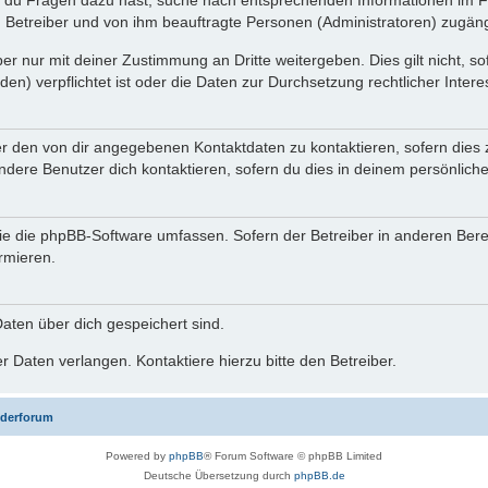
n du Fragen dazu hast, suche nach entsprechenden Informationen im Fo
n Betreiber und von ihm beauftragte Personen (Administratoren) zugäng
r nur mit deiner Zustimmung an Dritte weitergeben. Dies gilt nicht, s
n) verpflichtet ist oder die Daten zur Durchsetzung rechtlicher Interes
er den von dir angegebenen Kontaktdaten zu kontaktieren, sofern dies 
andere Benutzer dich kontaktieren, sofern du dies in deinem persönliche
, die die phpBB-Software umfassen. Sofern der Betreiber in anderen Be
ormieren.
 Daten über dich gespeichert sind.
 Daten verlangen. Kontaktiere hierzu bitte den Betreiber.
iederforum
Powered by
phpBB
® Forum Software © phpBB Limited
Deutsche Übersetzung durch
phpBB.de