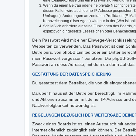
eine E-Mail-Adresse und ein Passwort notwendig. Wenn du
Wenn du einen Beitrag oder eine private Nachricht erste
diesen Fällen wird auch deine IP-Adresse gespeichert. 
Umfragen), Änderungen an zentralen Profildaten (E-Mai
Kennzeichnung (User Agent) wird nur in der „Wer ist onl
Schließlich erfordern einzelne Funktionen des Boards,
explizit von dir gesetzte Lesezeichen oder Benachrichti
Dein Passwort wird mit einer Einwege-Verschlüsselung 
Webseiten zu verwenden. Das Passwort ist dein Schlü
Betreibers, von phpBB Limited oder ein Dritter berec
mein Passwort vergessen“ benutzen. Die phpBB-Softw
Passwort an diese Adresse, mit dem du dann auf das 
GESTATTUNG DER DATENSPEICHERUNG
Du gestattest dem Betreiber, die von dir eingegeben
Darüber hinaus ist der Betreiber berechtigt, im Rahm
und Aktionen zusammen mit deiner IP-Adresse und de
Nachverfolgbarkeit notwendig ist.
REGELUNGEN BEZÜGLICH DER WEITERGABE DEINE
Zweck eines Boards ist es, einen Austausch mit andere
Internet öffentlich zugänglich sein können. Der Betrei