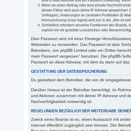
eine E-Mail-Adresse und ein Passwort notwendig. Wenn du
Wenn du einen Beitrag oder eine private Nachricht erste
diesen Fällen wird auch deine IP-Adresse gespeichert. 
Umfragen), Änderungen an zentralen Profildaten (E-Mai
Kennzeichnung (User Agent) wird nur in der „Wer ist onl
Schließlich erfordern einzelne Funktionen des Boards,
explizit von dir gesetzte Lesezeichen oder Benachrichti
Dein Passwort wird mit einer Einwege-Verschlüsselung 
Webseiten zu verwenden. Das Passwort ist dein Schlü
Betreibers, von phpBB Limited oder ein Dritter berec
mein Passwort vergessen“ benutzen. Die phpBB-Softw
Passwort an diese Adresse, mit dem du dann auf das 
GESTATTUNG DER DATENSPEICHERUNG
Du gestattest dem Betreiber, die von dir eingegeben
Darüber hinaus ist der Betreiber berechtigt, im Rahm
und Aktionen zusammen mit deiner IP-Adresse und de
Nachverfolgbarkeit notwendig ist.
REGELUNGEN BEZÜGLICH DER WEITERGABE DEINE
Zweck eines Boards ist es, einen Austausch mit andere
Internet öffentlich zugänglich sein können. Der Betrei