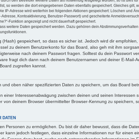
rch den Betreiber weitere Daten als notwendig festgelegt wurden, so ist dies für 
llst, so werden die dort eingegebenen Daten ebenfalls gespeichert. Gleiches gilt, 
Die IP-Adresse wird weiterhin bei folgenden Aktionen gespeichert: Löschen und Än
l-Adresse, Kontoaktivierung, Benutzer-Passwort) und gescheiterte Anmeldeversuch
ine?“-Funktion angezeigt und nicht dauerhaft gespeichert.
 dass weitere Daten gespeichert werden. Dazu gehören dein Abstimmungsverhalten
gungsfunktionen.
(Hash) gespeichert, so dass es sicher ist. Jedoch wird dir empfohlen, 
ssel zu deinem Benutzerkonto für das Board, also geh mit ihm sorgsam
htigterweise nach deinem Passwort fragen. Solltest du dein Passwort v
are fragt dich dann nach deinem Benutzernamen und deiner E-Mail-Ad
Board zugreifen kannst.
en und oben näher spezifizierten Daten zu speichern, um das Board bet
en einer Interessenabwägung zwischen deinen und seinen Interessen sow
r von deinem Browser übermittelter Browser-Kennung zu speichern, so
R DATEN
n Personen zu ermöglichen. Du bist dir daher bewusst, dass die Daten d
ber kann jedoch festlegen, dass einzelne Informationen nur für einen ei