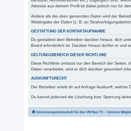
Benutzer, Administratoren etc.) zugänglich sind. Wen
Adresse aus deinem Profil ist dabei jedoch nur für de
Andere als die oben genannten Daten wird der Betreibe
Weitergabe der Daten (z. B. an Strafverfolgungsbehörde
GESTATTUNG DER KONTAKTAUFNAHME
Du gestattest dem Betreiber darüber hinaus, dich unt
Board erforderlich ist. Darüber hinaus dürfen er und 
GELTUNGSBEREICH DIESER RICHTLINIE
Diese Richtlinie umfasst nur den Bereich der Seiten
Daten verarbeitet, wird er dich darüber gesondert inf
AUSKUNFTSRECHT
Der Betreiber erteilt dir auf Anfrage Auskunft, welche
Du kannst jederzeit die Löschung bzw. Sperrung deiner
Interessengemeinschaft für den VW Bus T3
Internes Mitgl