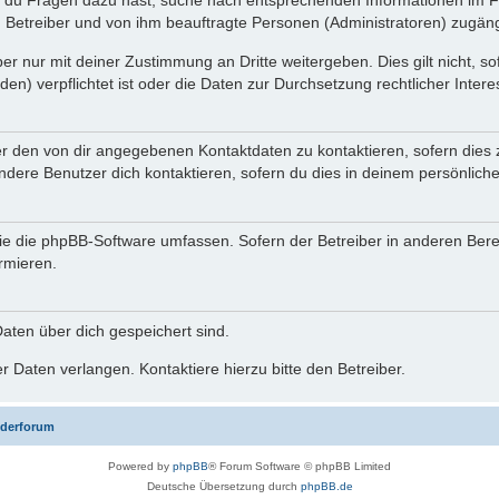
n du Fragen dazu hast, suche nach entsprechenden Informationen im Fo
n Betreiber und von ihm beauftragte Personen (Administratoren) zugäng
r nur mit deiner Zustimmung an Dritte weitergeben. Dies gilt nicht, s
n) verpflichtet ist oder die Daten zur Durchsetzung rechtlicher Interes
er den von dir angegebenen Kontaktdaten zu kontaktieren, sofern dies 
andere Benutzer dich kontaktieren, sofern du dies in deinem persönliche
, die die phpBB-Software umfassen. Sofern der Betreiber in anderen Be
ormieren.
 Daten über dich gespeichert sind.
 Daten verlangen. Kontaktiere hierzu bitte den Betreiber.
iederforum
Powered by
phpBB
® Forum Software © phpBB Limited
Deutsche Übersetzung durch
phpBB.de