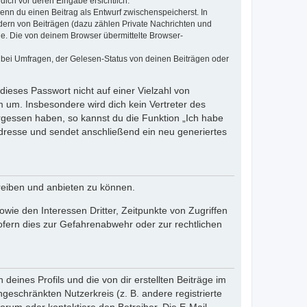
dich vor deren Eingabe ersichtlich.
wenn du einen Beitrag als Entwurf zwischenspeicherst. In
dern von Beiträgen (dazu zählen Private Nachrichten und
e. Die von deinem Browser übermittelte Browser-
 bei Umfragen, der Gelesen-Status von deinen Beiträgen oder
dieses Passwort nicht auf einer Vielzahl von
 um. Insbesondere wird dich kein Vertreter des
ergessen haben, so kannst du die Funktion „Ich habe
resse und sendet anschließend ein neu generiertes
reiben und anbieten zu können.
ie den Interessen Dritter, Zeitpunkte von Zugriffen
fern dies zur Gefahrenabwehr oder zur rechtlichen
eines Profils und die von dir erstellten Beiträge im
ngeschränkten Nutzerkreis (z. B. andere registrierte