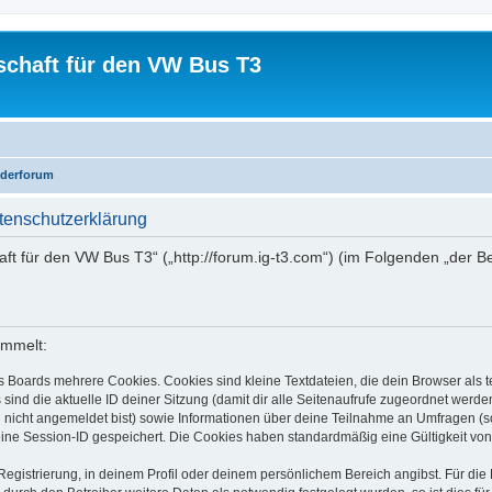
schaft für den VW Bus T3
iederforum
tenschutzerklärung
aft für den VW Bus T3“ („http://forum.ig-t3.com“) (im Folgenden „der B
ammelt:
s Boards mehrere Cookies. Cookies sind kleine Textdateien, die dein Browser als
 sind die aktuelle ID deiner Sitzung (damit dir alle Seitenaufrufe zugeordnet werd
u nicht angemeldet bist) sowie Informationen über deine Teilnahme an Umfragen (s
eine Session-ID gespeichert. Die Cookies haben standardmäßig eine Gültigkeit von 
Registrierung, in deinem Profil oder deinem persönlichem Bereich angibst. Für di