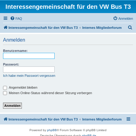
Interessengemeinschaft für den VW Bus T3
FAQ
Anmelden
S
Interessengemeinschaft für den VW Bus T3
Internes Mitgliederforum
u
Anmelden
c
h
Benutzername:
e
Passwort:
Ich habe mein Passwort vergessen
Angemeldet bleiben
Meinen Online-Status während dieser Sitzung verbergen
Interessengemeinschaft für den VW Bus T3
Internes Mitgliederforum
Powered by
phpBB
® Forum Software © phpBB Limited
Deutsche Übersetzung durch
phpBB.de