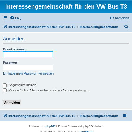
Interessengemeinschaft für den VW Bus T3
FAQ
Anmelden
S
Interessengemeinschaft für den VW Bus T3
Internes Mitgliederforum
u
Anmelden
c
h
Benutzername:
e
Passwort:
Ich habe mein Passwort vergessen
Angemeldet bleiben
Meinen Online-Status während dieser Sitzung verbergen
Interessengemeinschaft für den VW Bus T3
Internes Mitgliederforum
Powered by
phpBB
® Forum Software © phpBB Limited
Deutsche Übersetzung durch
phpBB.de