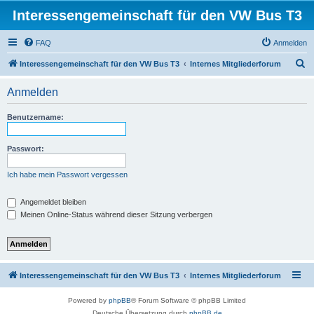
Interessengemeinschaft für den VW Bus T3
FAQ
Anmelden
S
Interessengemeinschaft für den VW Bus T3
Internes Mitgliederforum
u
Anmelden
c
h
Benutzername:
e
Passwort:
Ich habe mein Passwort vergessen
Angemeldet bleiben
Meinen Online-Status während dieser Sitzung verbergen
Interessengemeinschaft für den VW Bus T3
Internes Mitgliederforum
Powered by
phpBB
® Forum Software © phpBB Limited
Deutsche Übersetzung durch
phpBB.de