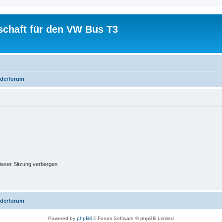
schaft für den VW Bus T3
iederforum
ieser Sitzung verbergen
iederforum
Powered by
phpBB
® Forum Software © phpBB Limited