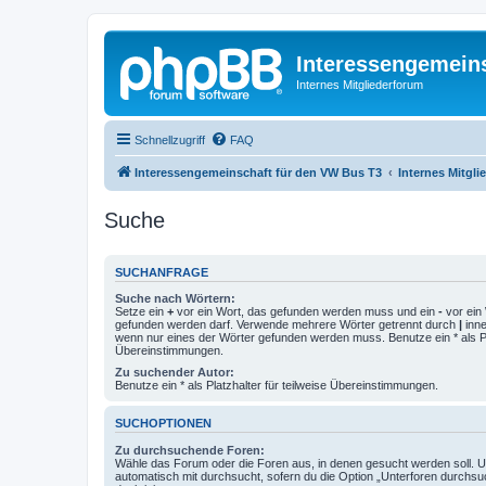
Interessengemein
Internes Mitgliederforum
Schnellzugriff
FAQ
Interessengemeinschaft für den VW Bus T3
Internes Mitgl
Suche
SUCHANFRAGE
Suche nach Wörtern:
Setze ein
+
vor ein Wort, das gefunden werden muss und ein
-
vor ein 
gefunden werden darf. Verwende mehrere Wörter getrennt durch
|
inne
wenn nur eines der Wörter gefunden werden muss. Benutze ein * als Pla
Übereinstimmungen.
Zu suchender Autor:
Benutze ein * als Platzhalter für teilweise Übereinstimmungen.
SUCHOPTIONEN
Zu durchsuchende Foren:
Wähle das Forum oder die Foren aus, in denen gesucht werden soll. 
automatisch mit durchsucht, sofern du die Option „Unterforen durchsu