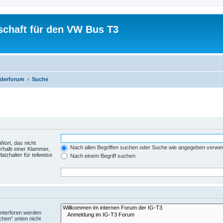
schaft für den VW Bus T3
iederforum
Suche
Wort, das nicht
Nach allen Begriffen suchen oder Suche wie angegeben verwe
rhalb einer Klammer,
tzhalter für teilweise
Nach einem Begriff suchen
Unterforen werden
chen“ unten nicht