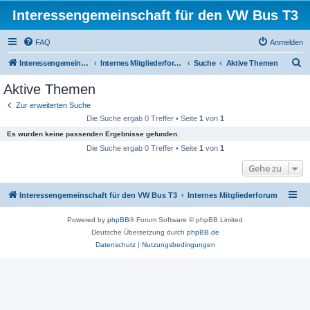
Interessengemeinschaft für den VW Bus T3
FAQ
Anmelden
S
Interessengemeinschaft für den VW Bus T3
Internes Mitgliederforum
Suche
Aktive Themen
u
Aktive Themen
c
Zur erweiterten Suche
h
Die Suche ergab 0 Treffer • Seite
1
von
1
e
Es wurden keine passenden Ergebnisse gefunden.
Die Suche ergab 0 Treffer • Seite
1
von
1
Gehe zu
Interessengemeinschaft für den VW Bus T3
Internes Mitgliederforum
Powered by
phpBB
® Forum Software © phpBB Limited
Deutsche Übersetzung durch
phpBB.de
Datenschutz
|
Nutzungsbedingungen