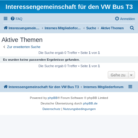
Interessengemeinschaft für den VW Bus T3
FAQ
Anmelden
S
Interessengemeinschaft für den VW Bus T3
Internes Mitgliederforum
Suche
Aktive Themen
u
Aktive Themen
c
Zur erweiterten Suche
h
Die Suche ergab 0 Treffer • Seite
1
von
1
e
Es wurden keine passenden Ergebnisse gefunden.
Die Suche ergab 0 Treffer • Seite
1
von
1
Gehe zu
Interessengemeinschaft für den VW Bus T3
Internes Mitgliederforum
Powered by
phpBB
® Forum Software © phpBB Limited
Deutsche Übersetzung durch
phpBB.de
Datenschutz
|
Nutzungsbedingungen