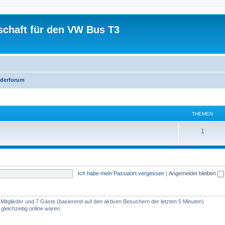
schaft für den VW Bus T3
iederforum
THEMEN
1
Ich habe mein Passwort vergessen
|
Angemeldet bleiben
e Mitglieder und 7 Gäste (basierend auf den aktiven Besuchern der letzten 5 Minuten)
leichzeitig online waren.