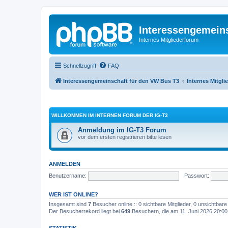
Interessengemein
Internes Mitgliederforum
Schnellzugriff
FAQ
Interessengemeinschaft für den VW Bus T3
Internes Mitgl
WILLKOMMEN IM INTERNEN FORUM DER IG-T3
Anmeldung im IG-T3 Forum
vor dem ersten registrieren bitte lesen
ANMELDEN
Benutzername:
Passwort:
WER IST ONLINE?
Insgesamt sind
7
Besucher online :: 0 sichtbare Mitglieder, 0 unsichtbar
Der Besucherrekord liegt bei
649
Besuchern, die am 11. Juni 2026 20:00 g