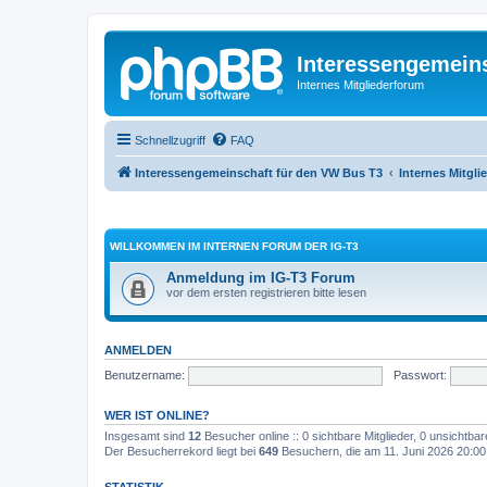
Interessengemein
Internes Mitgliederforum
Schnellzugriff
FAQ
Interessengemeinschaft für den VW Bus T3
Internes Mitgl
WILLKOMMEN IM INTERNEN FORUM DER IG-T3
Anmeldung im IG-T3 Forum
vor dem ersten registrieren bitte lesen
ANMELDEN
Benutzername:
Passwort:
WER IST ONLINE?
Insgesamt sind
12
Besucher online :: 0 sichtbare Mitglieder, 0 unsichtba
Der Besucherrekord liegt bei
649
Besuchern, die am 11. Juni 2026 20:00 g