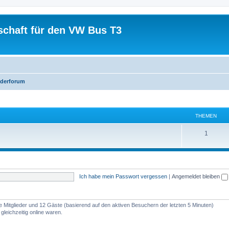
schaft für den VW Bus T3
iederforum
THEMEN
1
Ich habe mein Passwort vergessen
|
Angemeldet bleiben
re Mitglieder und 12 Gäste (basierend auf den aktiven Besuchern der letzten 5 Minuten)
leichzeitig online waren.