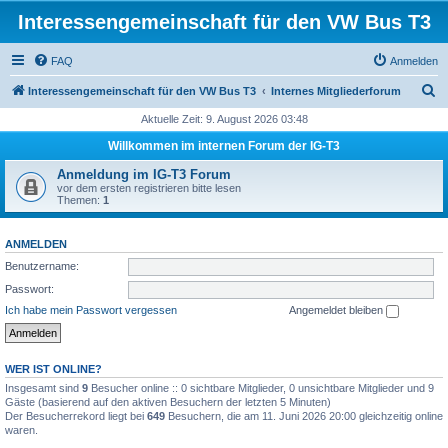
Interessengemeinschaft für den VW Bus T3
FAQ
Anmelden
S
Interessengemeinschaft für den VW Bus T3
Internes Mitgliederforum
u
Aktuelle Zeit: 9. August 2026 03:48
c
Willkommen im internen Forum der IG-T3
h
Anmeldung im IG-T3 Forum
e
vor dem ersten registrieren bitte lesen
Themen:
1
ANMELDEN
Benutzername:
Passwort:
Ich habe mein Passwort vergessen
Angemeldet bleiben
WER IST ONLINE?
Insgesamt sind
9
Besucher online :: 0 sichtbare Mitglieder, 0 unsichtbare Mitglieder und 9
Gäste (basierend auf den aktiven Besuchern der letzten 5 Minuten)
Der Besucherrekord liegt bei
649
Besuchern, die am 11. Juni 2026 20:00 gleichzeitig online
waren.