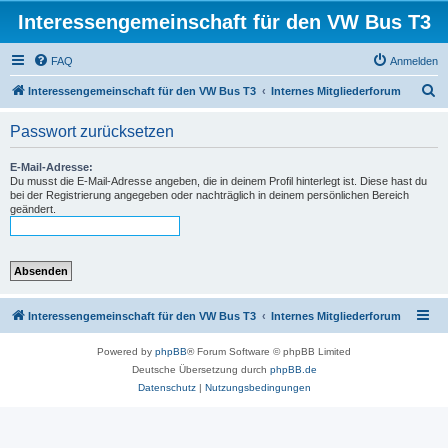
Interessengemeinschaft für den VW Bus T3
FAQ
Anmelden
S
Interessengemeinschaft für den VW Bus T3
Internes Mitgliederforum
u
Passwort zurücksetzen
c
h
E-Mail-Adresse:
Du musst die E-Mail-Adresse angeben, die in deinem Profil hinterlegt ist. Diese hast du
e
bei der Registrierung angegeben oder nachträglich in deinem persönlichen Bereich
geändert.
Interessengemeinschaft für den VW Bus T3
Internes Mitgliederforum
Powered by
phpBB
® Forum Software © phpBB Limited
Deutsche Übersetzung durch
phpBB.de
Datenschutz
|
Nutzungsbedingungen