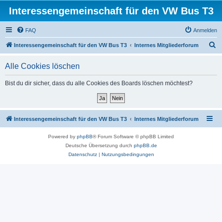
Interessengemeinschaft für den VW Bus T3
FAQ
Anmelden
S
Interessengemeinschaft für den VW Bus T3
Internes Mitgliederforum
u
Alle Cookies löschen
c
h
Bist du dir sicher, dass du alle Cookies des Boards löschen möchtest?
e
Interessengemeinschaft für den VW Bus T3
Internes Mitgliederforum
Powered by
phpBB
® Forum Software © phpBB Limited
Deutsche Übersetzung durch
phpBB.de
Datenschutz
|
Nutzungsbedingungen