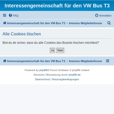
Interessengemeinschaft für den VW Bus T3
FAQ
Anmelden
S
Interessengemeinschaft für den VW Bus T3
Internes Mitgliederforum
u
Alle Cookies löschen
c
h
Bist du dir sicher, dass du alle Cookies des Boards löschen möchtest?
e
Interessengemeinschaft für den VW Bus T3
Internes Mitgliederforum
Powered by
phpBB
® Forum Software © phpBB Limited
Deutsche Übersetzung durch
phpBB.de
Datenschutz
|
Nutzungsbedingungen