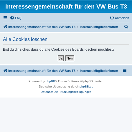
Interessengemeinschaft für den VW Bus T3
FAQ
Anmelden
S
Interessengemeinschaft für den VW Bus T3
Internes Mitgliederforum
u
Alle Cookies löschen
c
h
Bist du dir sicher, dass du alle Cookies des Boards löschen möchtest?
e
Interessengemeinschaft für den VW Bus T3
Internes Mitgliederforum
Powered by
phpBB
® Forum Software © phpBB Limited
Deutsche Übersetzung durch
phpBB.de
Datenschutz
|
Nutzungsbedingungen