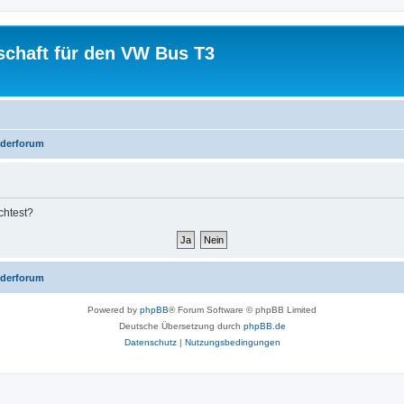
schaft für den VW Bus T3
iederforum
chtest?
iederforum
Powered by
phpBB
® Forum Software © phpBB Limited
Deutsche Übersetzung durch
phpBB.de
Datenschutz
|
Nutzungsbedingungen