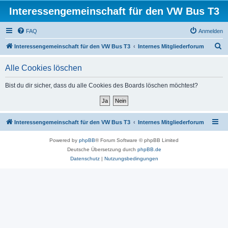
Interessengemeinschaft für den VW Bus T3
FAQ
Anmelden
S
Interessengemeinschaft für den VW Bus T3
Internes Mitgliederforum
u
Alle Cookies löschen
c
h
Bist du dir sicher, dass du alle Cookies des Boards löschen möchtest?
e
Interessengemeinschaft für den VW Bus T3
Internes Mitgliederforum
Powered by
phpBB
® Forum Software © phpBB Limited
Deutsche Übersetzung durch
phpBB.de
Datenschutz
|
Nutzungsbedingungen