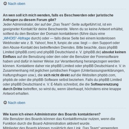
Nach oben
An wen soll ich mich wenden, falls es Beschwerden oder juristische
Anfragen zu diesem Forum gibt?
Jeder Administrator, der auf der „Das Team“-Seite aufgeführt ist, ist ein
geeigneter Kontakt für deine Beschwerde. Wenn du so keine Antwort erhältst,
solltest du den Besitzer der Domain kontaktieren (führe dazu eine
„WHOIS“-Abfrage
durch) oder — falls diese Seite bei einem kostenlosen
Webhoster wie z. B. Yahoo!, free.fr, funpic.de usw. liegt — den Support oder
den Abuse-Kontakt des betreffenden Dienstes. Bitte beachte, dass phpBB
Limited (phpBB.com) und phpBB Deutschland e. V. (phpBB.de)
absolut keinen
Einfluss
auf die Benutzung oder den oder die Benutzer der Forensoftware
haben und dafür in keiner Weise zur Verantwortung herangezogen werden
können. Kontaktiere daher nie phpBB Limited oder phpBB Deutschland e. V. in
Zusammenhang mit jeglichen juristischen Fragen (Unterlassungserklärungen,
Haftungsfragen usw.), die
sich nicht direkt
auf die Websiten phpbb.com,
phpbb.de oder die phpBB-Software selbst beziehen. Falls du phpBB Limited
oder phpBB Deutschland e. V. E-Mails schreibst, die die
Softwarenutzung
durch Dritte
betreffen, so wirst du, wenn überhaupt, höchstens eine knappe
Antwort erhalten.
Nach oben
Wie kann ich einen Administrator des Boards kontaktieren?
Alle Benutzer des Boards können das Kontaktformular nutzen, wenn die
Funktion durch die Board-Administration aktiviert wurde.
Mitglieder des Boards können zusätzlich den Link „Das Team“ verwenden.