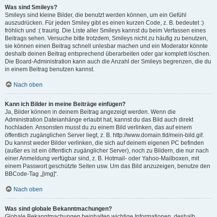
Was sind Smileys?
Smileys sind kleine Bilder, die benutzt werden können, um ein Gefühl
auszudrücken. Für jeden Smiley gibt es einen kurzen Code, z. B. bedeutet :)
fröhlich und :( traurig. Die Liste aller Smileys kannst du beim Verfassen eines
Beitrags sehen. Versuche bitte trotzdem, Smileys nicht zu häufig zu benutzen,
sie können einen Beitrag schnell unlesbar machen und ein Moderator könnte
deshalb deinen Beitrag entsprechend überarbeiten oder gar komplett löschen.
Die Board-Administration kann auch die Anzahl der Smileys begrenzen, die du
in einem Beitrag benutzen kannst.
Nach oben
Kann ich Bilder in meine Beiträge einfügen?
Ja, Bilder können in deinem Beitrag angezeigt werden. Wenn die
Administration Dateianhänge erlaubt hat, kannst du das Bild auch direkt
hochladen. Ansonsten musst du zu einem Bild verlinken, das auf einem
öffentlich zugänglichen Server liegt, z. B. http://www.domain.tld/mein-bild.gif.
Du kannst weder Bilder verlinken, die sich auf deinem eigenen PC befinden
(außer es ist ein öffentlich zugänglicher Server), noch zu Bildern, die nur nach
einer Anmeldung verfügbar sind, z. B. Hotmail- oder Yahoo-Mailboxen, mit
einem Passwort geschützte Seiten usw. Um das Bild anzuzeigen, benutze den
BBCode-Tag „[img]“.
Nach oben
Was sind globale Bekanntmachungen?
Globale Bekanntmachungen beinhalten wichtige Informationen, deshalb