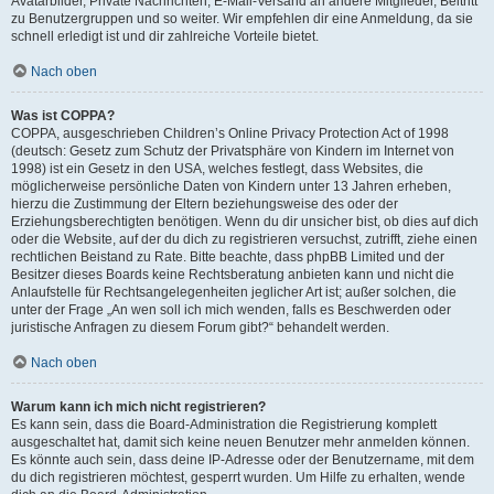
Avatarbilder, Private Nachrichten, E-Mail-Versand an andere Mitglieder, Beitritt
zu Benutzergruppen und so weiter. Wir empfehlen dir eine Anmeldung, da sie
schnell erledigt ist und dir zahlreiche Vorteile bietet.
Nach oben
Was ist COPPA?
COPPA, ausgeschrieben Children’s Online Privacy Protection Act of 1998
(deutsch: Gesetz zum Schutz der Privatsphäre von Kindern im Internet von
1998) ist ein Gesetz in den USA, welches festlegt, dass Websites, die
möglicherweise persönliche Daten von Kindern unter 13 Jahren erheben,
hierzu die Zustimmung der Eltern beziehungsweise des oder der
Erziehungsberechtigten benötigen. Wenn du dir unsicher bist, ob dies auf dich
oder die Website, auf der du dich zu registrieren versuchst, zutrifft, ziehe einen
rechtlichen Beistand zu Rate. Bitte beachte, dass phpBB Limited und der
Besitzer dieses Boards keine Rechtsberatung anbieten kann und nicht die
Anlaufstelle für Rechtsangelegenheiten jeglicher Art ist; außer solchen, die
unter der Frage „An wen soll ich mich wenden, falls es Beschwerden oder
juristische Anfragen zu diesem Forum gibt?“ behandelt werden.
Nach oben
Warum kann ich mich nicht registrieren?
Es kann sein, dass die Board-Administration die Registrierung komplett
ausgeschaltet hat, damit sich keine neuen Benutzer mehr anmelden können.
Es könnte auch sein, dass deine IP-Adresse oder der Benutzername, mit dem
du dich registrieren möchtest, gesperrt wurden. Um Hilfe zu erhalten, wende