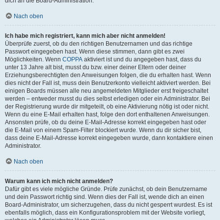
dich an die Board-Administration.
Nach oben
Ich habe mich registriert, kann mich aber nicht anmelden!
Überprüfe zuerst, ob du den richtigen Benutzernamen und das richtige
Passwort eingegeben hast. Wenn diese stimmen, dann gibt es zwei
Möglichkeiten. Wenn
COPPA
aktiviert ist und du angegeben hast, dass du
unter 13 Jahre alt bist, musst du bzw. einer deiner Eltern oder deiner
Erziehungsberechtigten den Anweisungen folgen, die du erhalten hast. Wenn
dies nicht der Fall ist, muss dein Benutzerkonto vielleicht aktiviert werden. Bei
einigen Boards müssen alle neu angemeldeten Mitglieder erst freigeschaltet
werden – entweder musst du dies selbst erledigen oder ein Administrator. Bei
der Registrierung wurde dir mitgeteilt, ob eine Aktivierung nötig ist oder nicht.
Wenn du eine E-Mail erhalten hast, folge den dort enthaltenen Anweisungen.
Ansonsten prüfe, ob du deine E-Mail-Adresse korrekt eingegeben hast oder
die E-Mail von einem Spam-Filter blockiert wurde. Wenn du dir sicher bist,
dass deine E-Mail-Adresse korrekt eingegeben wurde, dann kontaktiere einen
Administrator.
Nach oben
Warum kann ich mich nicht anmelden?
Dafür gibt es viele mögliche Gründe. Prüfe zunächst, ob dein Benutzername
und dein Passwort richtig sind. Wenn dies der Fall ist, wende dich an einen
Board-Administrator, um sicherzugehen, dass du nicht gesperrt wurdest. Es ist
ebenfalls möglich, dass ein Konfigurationsproblem mit der Website vorliegt,