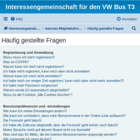
Interessengemeinschaft für den VW Bus T3
FAQ
Anmelden
S
Interessengemeinschaft für den VW Bus T3
Internes Mitgliederforum
Häufig gestellte Fragen
u
Häufig gestellte Fragen
c
h
Registrierung und Anmeldung
Wozu muss ich mich registrieren?
e
Was ist COPPA?
Warum kann ich mich nicht registrieren?
Ich habe mich registriert, kann mich aber nicht anmelden!
Warum kann ich mich nicht anmelden?
Ich habe mich vor einiger Zeit registriert, kann mich aber nicht mehr anmelden?!
Ich habe mein Passwort vergessen!
Warum werde ich automatisch abgemeldet?
Wozu ist die Funktion „Alle Cookies löschen“?
Benutzerpräferenzen und -einstellungen
Wie kann ich meine Einstellungen ändern?
Wie kann ich verhindern, dass mein Benutzername in der Online-Liste auftaucht?
Die Forenuhr geht falsch!
Ich habe die Zeitzone eingestellt, aber die Forenuhr geht immer noch falsch!
Meine Sprache steht auf diesem Board nicht zur Auswahl!
Was sind das für Bilder, die bei meinem Benutzernamen angezeigt werden?
Wie verwende ich einen Avatar?