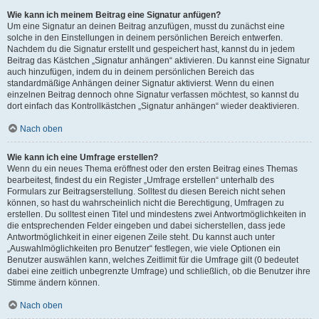
Wie kann ich meinem Beitrag eine Signatur anfügen?
Um eine Signatur an deinen Beitrag anzufügen, musst du zunächst eine
solche in den Einstellungen in deinem persönlichen Bereich entwerfen.
Nachdem du die Signatur erstellt und gespeichert hast, kannst du in jedem
Beitrag das Kästchen „Signatur anhängen“ aktivieren. Du kannst eine Signatur
auch hinzufügen, indem du in deinem persönlichen Bereich das
standardmäßige Anhängen deiner Signatur aktivierst. Wenn du einen
einzelnen Beitrag dennoch ohne Signatur verfassen möchtest, so kannst du
dort einfach das Kontrollkästchen „Signatur anhängen“ wieder deaktivieren.
Nach oben
Wie kann ich eine Umfrage erstellen?
Wenn du ein neues Thema eröffnest oder den ersten Beitrag eines Themas
bearbeitest, findest du ein Register „Umfrage erstellen“ unterhalb des
Formulars zur Beitragserstellung. Solltest du diesen Bereich nicht sehen
können, so hast du wahrscheinlich nicht die Berechtigung, Umfragen zu
erstellen. Du solltest einen Titel und mindestens zwei Antwortmöglichkeiten in
die entsprechenden Felder eingeben und dabei sicherstellen, dass jede
Antwortmöglichkeit in einer eigenen Zeile steht. Du kannst auch unter
„Auswahlmöglichkeiten pro Benutzer“ festlegen, wie viele Optionen ein
Benutzer auswählen kann, welches Zeitlimit für die Umfrage gilt (0 bedeutet
dabei eine zeitlich unbegrenzte Umfrage) und schließlich, ob die Benutzer ihre
Stimme ändern können.
Nach oben